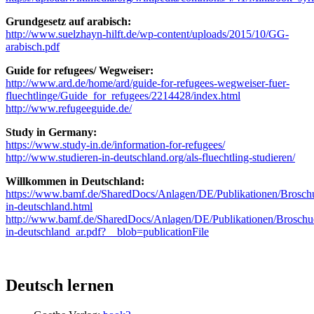
Grundgesetz auf arabisch:
http://www.suelzhayn-hilft.de/wp-content/uploads/2015/10/GG-
arabisch.pdf
Guide for refugees/ Wegweiser:
http://www.ard.de/home/ard/guide-for-refugees-wegweiser-fuer-
fluechtlinge/Guide_for_refugees/2214428/index.html
http://www.refugeeguide.de/
Study in Germany:
https://www.study-in.de/information-for-refugees/
http://www.studieren-in-deutschland.org/als-fluechtling-studieren/
Willkommen in Deutschland:
https://www.bamf.de/SharedDocs/Anlagen/DE/Publikationen/Brosch
in-deutschland.html
http://www.bamf.de/SharedDocs/Anlagen/DE/Publikationen/Brosch
in-deutschland_ar.pdf?__blob=publicationFile
Deutsch lernen